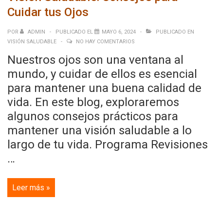
Cuidar tus Ojos
POR
ADMIN
PUBLICADO EL
MAYO 6, 2024
PUBLICADO EN
VISIÓN SALUDABLE
NO HAY COMENTARIOS
Nuestros ojos son una ventana al
mundo, y cuidar de ellos es esencial
para mantener una buena calidad de
vida. En este blog, exploraremos
algunos consejos prácticos para
mantener una visión saludable a lo
largo de tu vida. Programa Revisiones
…
Visión
Leer más »
Saludable:
Consejos
para
Cuidar