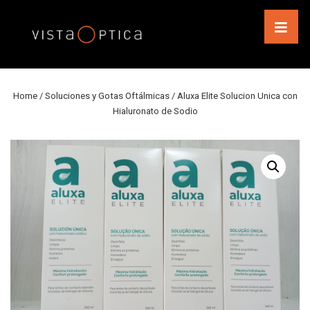
↓
Saltar
al
MEN
contenido
principal
Navegación
principal
Home
/
Soluciones y Gotas Oftálmicas
/ Aluxa Elite Solucion Unica con
Hialuronato de Sodio