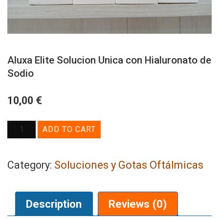
Aluxa Elite Solucion Unica con Hialuronato de
Sodio
€
10,00
Aluxa
ADD TO CART
Elite
Solucion
Unica
Soluciones y Gotas Oftálmicas
Category:
con
Hialuronato
de
Description
Reviews (0)
Sodio