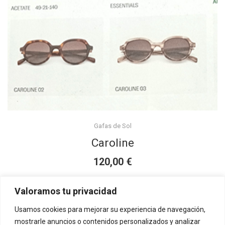
options
may
be
chosen
on
the
product
page
Gafas de Sol
Caroline
€
120,00
This
Seleccionar opciones
product
Valoramos tu privacidad
has
Usamos cookies para mejorar su experiencia de navegación,
multiple
mostrarle anuncios o contenidos personalizados y analizar