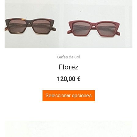
may
be
chosen
on
the
product
page
Gafas de Sol
Florez
€
120,00
This
Seleccionar opciones
product
has
multiple
variants.
The