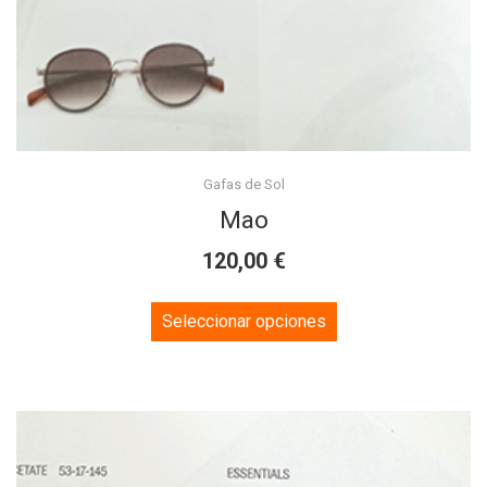
Gafas de Sol
Mao
€
120,00
This
Seleccionar opciones
product
has
multiple
variants.
The
options