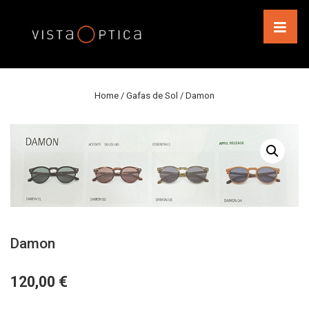
↓
Saltar
al
MEN
contenido
principal
Navegación
principal
Home
/
Gafas de Sol
/ Damon
Damon
€
120,00