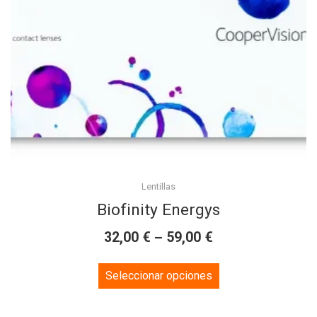
Lentillas
Biofinity Energys
€
€
32,00
–
59,00
This
Seleccionar opciones
product
has