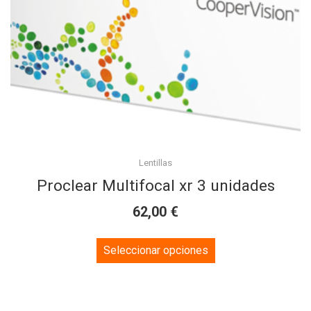
product
page
Lentillas
Proclear Multifocal xr 3 unidades
€
62,00
This
Seleccionar opciones
product
has
multiple
variants.