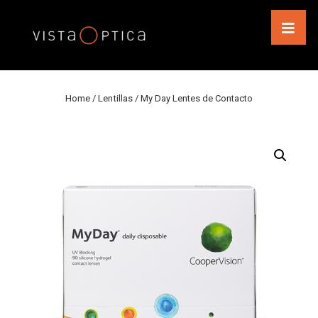
↓
Saltar
al
MEN
contenido
principal
Navegación
principal
Home
/
Lentillas
/ My Day Lentes de Contacto