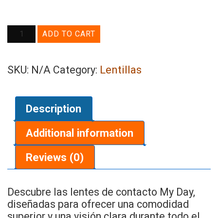
My
ADD TO CART
Day
Lentes
N/A
Lentillas
SKU:
Category:
de
Contacto
quantity
Description
Additional information
Reviews (0)
Descubre las lentes de contacto My Day,
diseñadas para ofrecer una comodidad
superior y una visión clara durante todo el