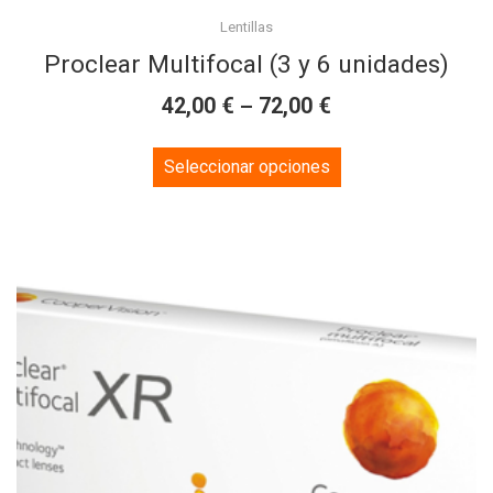
Lentillas
Proclear Multifocal (3 y 6 unidades)
€
€
42,00
–
72,00
This
Seleccionar opciones
product
has
multiple
variants.
The
options
may
be
chosen
on
the